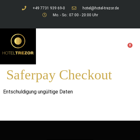
+49 7731 939 69-0
hotel@hotel-trezor.de
Mo. - So.: 07:00 - 20:00 Uhr
0
0,00
€
Saferpay Checkout
Entschuldigung ungültige Daten